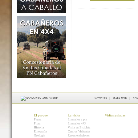
noticias
|
mapa web
|
con
El parque
La visita
Visitas guiadas
Fauna
Itinerarios a pie
Flora
Itinerarios 4X4
Historia
Visita en Bicicleta
Etnografía
Centros Visitantes
Geología
Recomendaciones