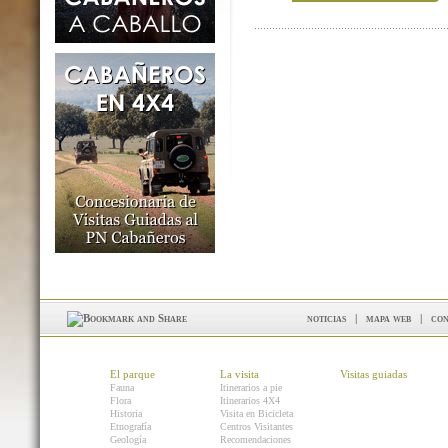
noticias
|
mapa web
|
con
El parque
La visita
Visitas guiadas
Fauna
Itinerarios a pie
Flora
Itinerarios 4X4
Historia
Visita en Bicicleta
Etnografía
Centros Visitantes
Geología
Recomendaciones