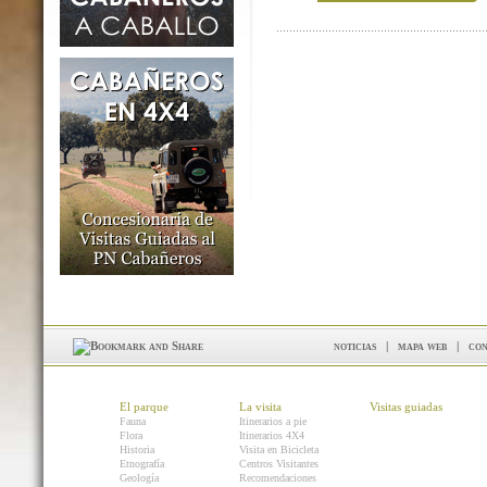
noticias
|
mapa web
|
con
El parque
La visita
Visitas guiadas
Fauna
Itinerarios a pie
Flora
Itinerarios 4X4
Historia
Visita en Bicicleta
Etnografía
Centros Visitantes
Geología
Recomendaciones