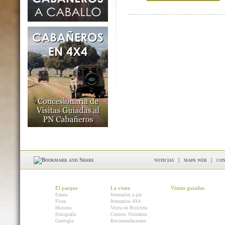
noticias
|
mapa web
|
con
El parque
La visita
Visitas guiadas
Fauna
Itinerarios a pie
Flora
Itinerarios 4X4
Historia
Visita en Bicicleta
Etnografía
Centros Visitantes
Geología
Recomendaciones