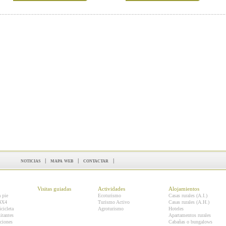
noticias
|
mapa web
|
contactar
|
Visitas guiadas
Actividades
Alojamientos
a pie
Ecoturismo
Casas rurales (A.I.)
 4X4
Turismo Activo
Casas rurales (A.H.)
icicleta
Agroturismo
Hoteles
itantes
Apartamentos rurales
ciones
Cabañas o bungalows