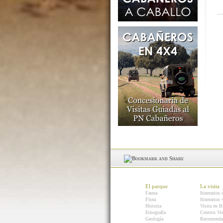
El parque
La visita
Fauna
Itinerarios 
Flora
Itinerarios
Historia
Visita en B
Etnografía
Centros Vis
Geología
Recomenda