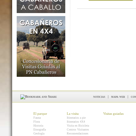
noticias
|
mapa web
|
con
El parque
La visita
Visitas guiadas
Fauna
Itinerarios a pie
Flora
Itinerarios 4X4
Historia
Visita en Bicicleta
Etnografía
Centros Visitantes
Geología
Recomendaciones