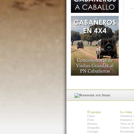
El parque
La visita
Fauna
Itinerarios 
Flora
Itinerarios
Historia
Visita en B
Etnografía
Centros Vis
Geología
Recomenda