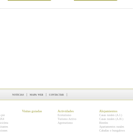
noticias
|
mapa web
|
contactar
|
Visitas guiadas
Actividades
Alojamientos
a pie
Ecoturismo
Casas rurales (A.I.)
 4X4
Turismo Activo
Casas rurales (A.H.)
icicleta
Agroturismo
Hoteles
itantes
Apartamentos rurales
ciones
Cabañas o bungalows