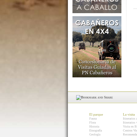
El parque
La visita
Fauna
Itinerarios 
Flora
Itinerarios
Historia
Visita en B
Etnografía
Centros Vis
Geología
Recomenda