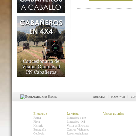
noticias
|
mapa web
|
con
El parque
La visita
Visitas guiadas
Fauna
Itinerarios a pie
Flora
Itinerarios 4X4
Historia
Visita en Bicicleta
Etnografía
Centros Visitantes
Geología
Recomendaciones