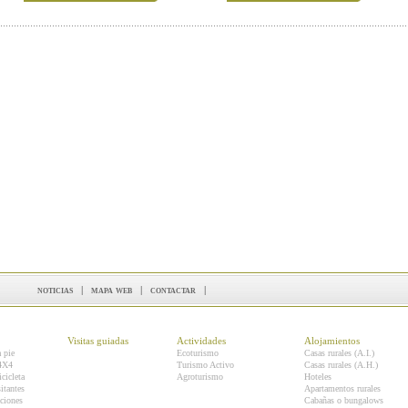
noticias
|
mapa web
|
contactar
|
Visitas guiadas
Actividades
Alojamientos
a pie
Ecoturismo
Casas rurales (A.I.)
 4X4
Turismo Activo
Casas rurales (A.H.)
icicleta
Agroturismo
Hoteles
itantes
Apartamentos rurales
ciones
Cabañas o bungalows