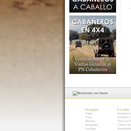
El parque
La visita
Fauna
Itinerarios 
Flora
Itinerarios
Historia
Visita en B
Etnografía
Centros Vis
Geología
Recomenda