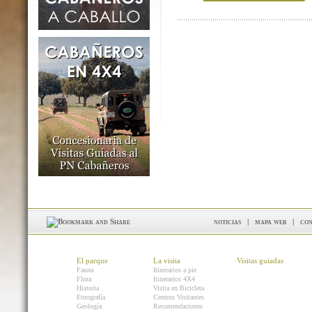
noticias
|
mapa web
|
con
El parque
La visita
Visitas guiadas
Fauna
Itinerarios a pie
Flora
Itinerarios 4X4
Historia
Visita en Bicicleta
Etnografía
Centros Visitantes
Geología
Recomendaciones