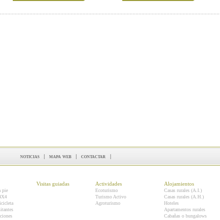
noticias
|
mapa web
|
contactar
|
Visitas guiadas
Actividades
Alojamientos
a pie
Ecoturismo
Casas rurales (A.I.)
 4X4
Turismo Activo
Casas rurales (A.H.)
icicleta
Agroturismo
Hoteles
itantes
Apartamentos rurales
ciones
Cabañas o bungalows