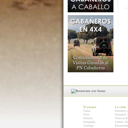
El parque
La visita
Fauna
Itinerarios 
Flora
Itinerarios
Historia
Visita en B
Etnografía
Centros Vis
Geología
Recomenda