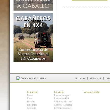
noticias
|
mapa web
|
con
El parque
La visita
Visitas guiadas
Fauna
Itinerarios a pie
Flora
Itinerarios 4X4
Historia
Visita en Bicicleta
Etnografía
Centros Visitantes
Geología
Recomendaciones