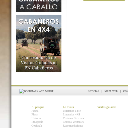
noticias
|
mapa web
|
con
El parque
La visita
Visitas guiadas
Fauna
Itinerarios a pie
Flora
Itinerarios 4X4
Historia
Visita en Bicicleta
Etnografía
Centros Visitantes
Geología
Recomendaciones