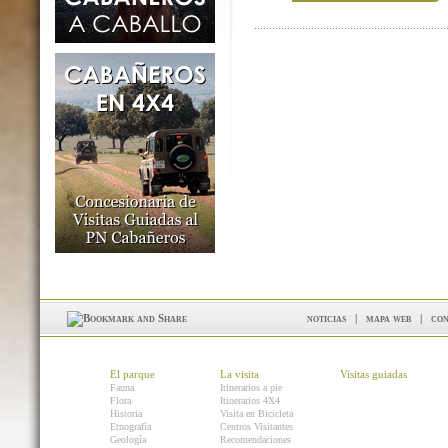
noticias
|
mapa web
|
con
El parque
La visita
Visitas guiadas
Fauna
Itinerarios a pie
Flora
Itinerarios 4X4
Historia
Visita en Bicicleta
Etnografía
Centros Visitantes
Geología
Recomendaciones