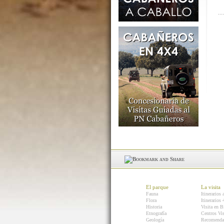
El parque
La visita
Fauna
Itinerarios 
Flora
Itinerarios
Historia
Visita en B
Etnografía
Centros Vis
Geología
Recomenda