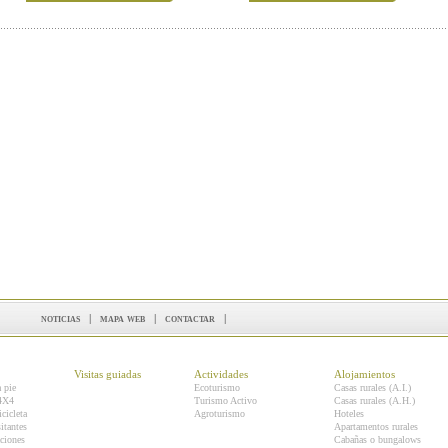
noticias
|
mapa web
|
contactar
|
Visitas guiadas
Actividades
Alojamientos
a pie
Ecoturismo
Casas rurales (A.I.)
 4X4
Turismo Activo
Casas rurales (A.H.)
icicleta
Agroturismo
Hoteles
itantes
Apartamentos rurales
ciones
Cabañas o bungalows