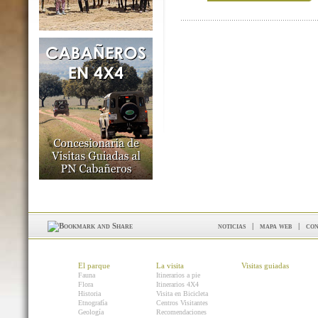
noticias
|
mapa web
|
con
El parque
La visita
Visitas guiadas
Fauna
Itinerarios a pie
Flora
Itinerarios 4X4
Historia
Visita en Bicicleta
Etnografía
Centros Visitantes
Geología
Recomendaciones