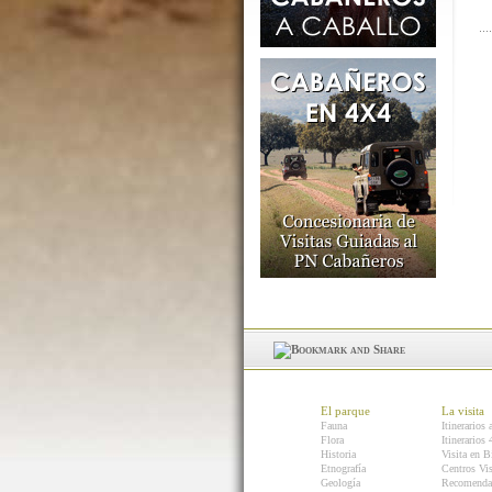
El parque
La visita
Fauna
Itinerarios 
Flora
Itinerarios
Historia
Visita en B
Etnografía
Centros Vis
Geología
Recomenda