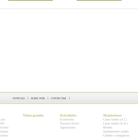
noticias
|
mapa web
|
contactar
|
Visitas guiadas
Actividades
Alojamientos
a pie
Ecoturismo
Casas rurales (A.I.)
 4X4
Turismo Activo
Casas rurales (A.H.)
icicleta
Agroturismo
Hoteles
itantes
Apartamentos rurales
ciones
Cabañas o bungalows