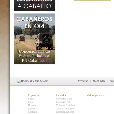
noticias
|
mapa web
|
con
El parque
La visita
Visitas guiadas
Fauna
Itinerarios a pie
Flora
Itinerarios 4X4
Historia
Visita en Bicicleta
Etnografía
Centros Visitantes
Geología
Recomendaciones