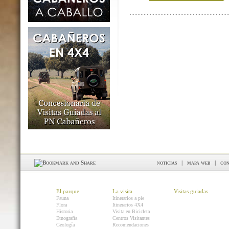
noticias
|
mapa web
|
con
El parque
La visita
Visitas guiadas
Fauna
Itinerarios a pie
Flora
Itinerarios 4X4
Historia
Visita en Bicicleta
Etnografía
Centros Visitantes
Geología
Recomendaciones