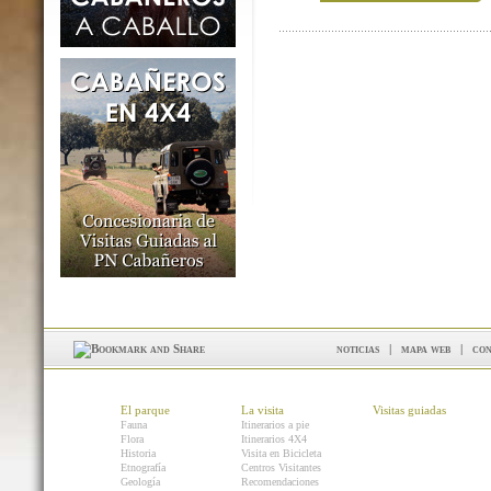
noticias
|
mapa web
|
con
El parque
La visita
Visitas guiadas
Fauna
Itinerarios a pie
Flora
Itinerarios 4X4
Historia
Visita en Bicicleta
Etnografía
Centros Visitantes
Geología
Recomendaciones