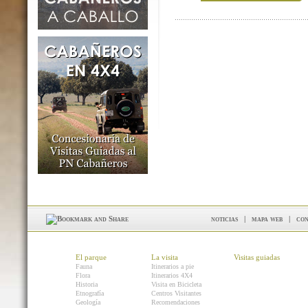
noticias
|
mapa web
|
con
El parque
La visita
Visitas guiadas
Fauna
Itinerarios a pie
Flora
Itinerarios 4X4
Historia
Visita en Bicicleta
Etnografía
Centros Visitantes
Geología
Recomendaciones