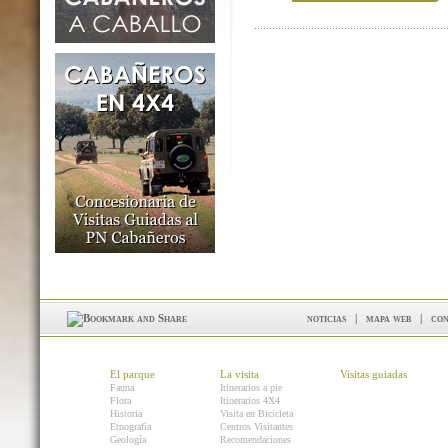
noticias
|
mapa web
|
con
El parque
La visita
Visitas guiadas
Fauna
Itinerarios a pie
Flora
Itinerarios 4X4
Historia
Visita en Bicicleta
Etnografía
Centros Visitantes
Geología
Recomendaciones