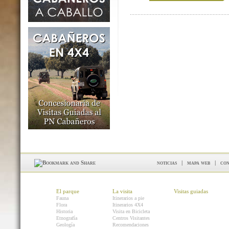
noticias
|
mapa web
|
con
El parque
La visita
Visitas guiadas
Fauna
Itinerarios a pie
Flora
Itinerarios 4X4
Historia
Visita en Bicicleta
Etnografía
Centros Visitantes
Geología
Recomendaciones