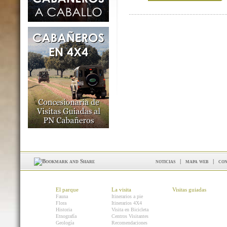
noticias
|
mapa web
|
con
El parque
La visita
Visitas guiadas
Fauna
Itinerarios a pie
Flora
Itinerarios 4X4
Historia
Visita en Bicicleta
Etnografía
Centros Visitantes
Geología
Recomendaciones