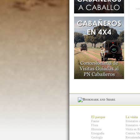
El parque
La visita
Fauna
Itinerarios 
Flora
Itinerarios
Historia
Visita en B
Etnografía
Centros Vis
Geología
Recomenda