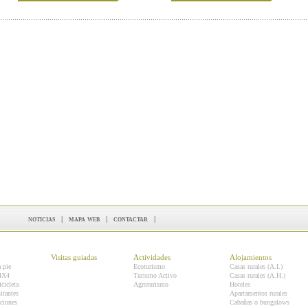
noticias
|
mapa web
|
contactar
|
Visitas guiadas
Actividades
Alojamientos
a pie
Ecoturismo
Casas rurales (A.I.)
 4X4
Turismo Activo
Casas rurales (A.H.)
icicleta
Agroturismo
Hoteles
itantes
Apartamentos rurales
ciones
Cabañas o bungalows