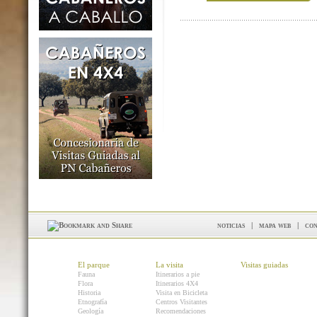
noticias
|
mapa web
|
con
El parque
La visita
Visitas guiadas
Fauna
Itinerarios a pie
Flora
Itinerarios 4X4
Historia
Visita en Bicicleta
Etnografía
Centros Visitantes
Geología
Recomendaciones