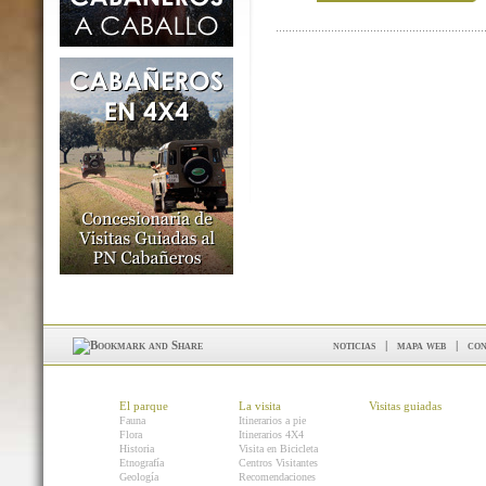
noticias
|
mapa web
|
con
El parque
La visita
Visitas guiadas
Fauna
Itinerarios a pie
Flora
Itinerarios 4X4
Historia
Visita en Bicicleta
Etnografía
Centros Visitantes
Geología
Recomendaciones