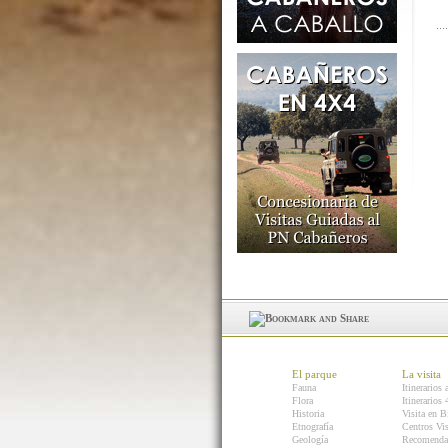
El parque
La visita
Fauna
Itinerarios 
Flora
Itinerarios
Historia
Visita en B
Etnografía
Centros Vis
Geología
Recomenda