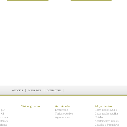
noticias
|
mapa web
|
contactar
|
Visitas guiadas
Actividades
Alojamientos
a pie
Ecoturismo
Casas rurales (A.I.)
 4X4
Turismo Activo
Casas rurales (A.H.)
icicleta
Agroturismo
Hoteles
itantes
Apartamentos rurales
ciones
Cabañas o bungalows