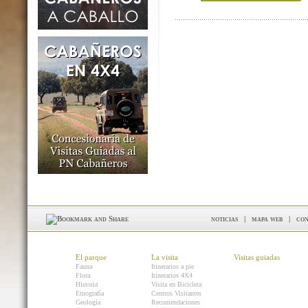
noticias
|
mapa web
|
con
El parque
La visita
Visitas guiadas
Fauna
Itinerarios a pie
Flora
Itinerarios 4X4
Historia
Visita en Bicicleta
Etnografía
Centros Visitantes
Geología
Recomendaciones