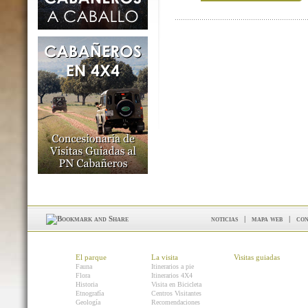
noticias
|
mapa web
|
con
El parque
La visita
Visitas guiadas
Fauna
Itinerarios a pie
Flora
Itinerarios 4X4
Historia
Visita en Bicicleta
Etnografía
Centros Visitantes
Geología
Recomendaciones