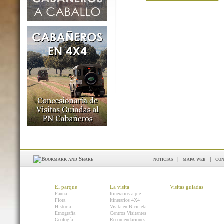
noticias
|
mapa web
|
con
El parque
La visita
Visitas guiadas
Fauna
Itinerarios a pie
Flora
Itinerarios 4X4
Historia
Visita en Bicicleta
Etnografía
Centros Visitantes
Geología
Recomendaciones