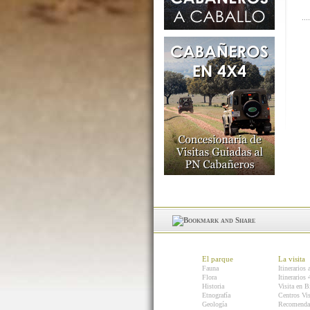
El parque
La visita
Fauna
Itinerarios 
Flora
Itinerarios
Historia
Visita en B
Etnografía
Centros Vis
Geología
Recomenda