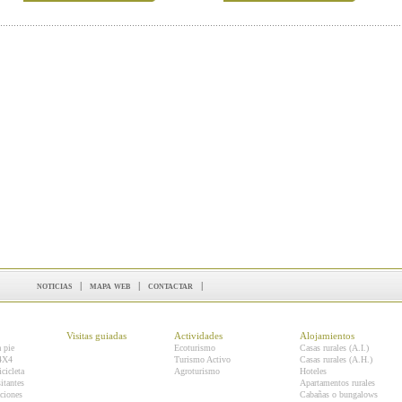
noticias
|
mapa web
|
contactar
|
Visitas guiadas
Actividades
Alojamientos
a pie
Ecoturismo
Casas rurales (A.I.)
 4X4
Turismo Activo
Casas rurales (A.H.)
icicleta
Agroturismo
Hoteles
itantes
Apartamentos rurales
ciones
Cabañas o bungalows