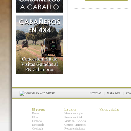
noticias
|
mapa web
|
con
El parque
La visita
Visitas guiadas
Fauna
Itinerarios a pie
Flora
Itinerarios 4X4
Historia
Visita en Bicicleta
Etnografía
Centros Visitantes
Geología
Recomendaciones