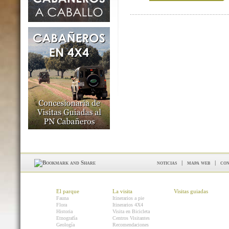
noticias
|
mapa web
|
con
El parque
La visita
Visitas guiadas
Fauna
Itinerarios a pie
Flora
Itinerarios 4X4
Historia
Visita en Bicicleta
Etnografía
Centros Visitantes
Geología
Recomendaciones