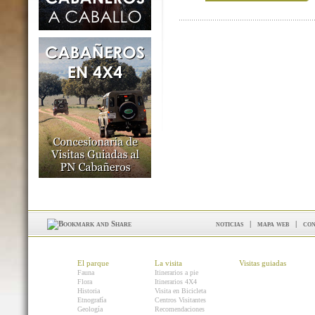
noticias
|
mapa web
|
con
El parque
La visita
Visitas guiadas
Fauna
Itinerarios a pie
Flora
Itinerarios 4X4
Historia
Visita en Bicicleta
Etnografía
Centros Visitantes
Geología
Recomendaciones