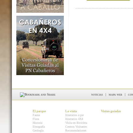
noticias
|
mapa web
|
con
El parque
La visita
Visitas guiadas
Fauna
Itinerarios a pie
Flora
Itinerarios 4X4
Historia
Visita en Bicicleta
Etnografía
Centros Visitantes
Geología
Recomendaciones