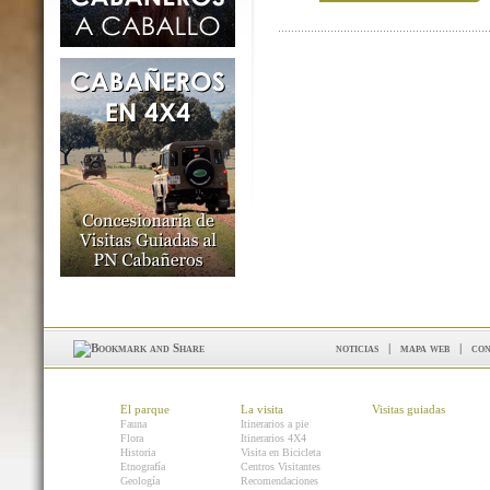
noticias
|
mapa web
|
con
El parque
La visita
Visitas guiadas
Fauna
Itinerarios a pie
Flora
Itinerarios 4X4
Historia
Visita en Bicicleta
Etnografía
Centros Visitantes
Geología
Recomendaciones