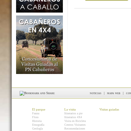
noticias
|
mapa web
|
con
El parque
La visita
Visitas guiadas
Fauna
Itinerarios a pie
Flora
Itinerarios 4X4
Historia
Visita en Bicicleta
Etnografía
Centros Visitantes
Geología
Recomendaciones