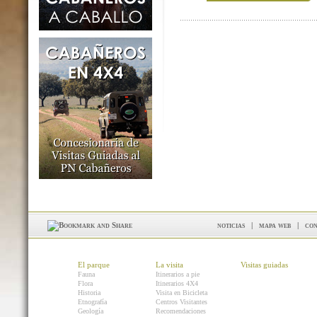
noticias
|
mapa web
|
con
El parque
La visita
Visitas guiadas
Fauna
Itinerarios a pie
Flora
Itinerarios 4X4
Historia
Visita en Bicicleta
Etnografía
Centros Visitantes
Geología
Recomendaciones