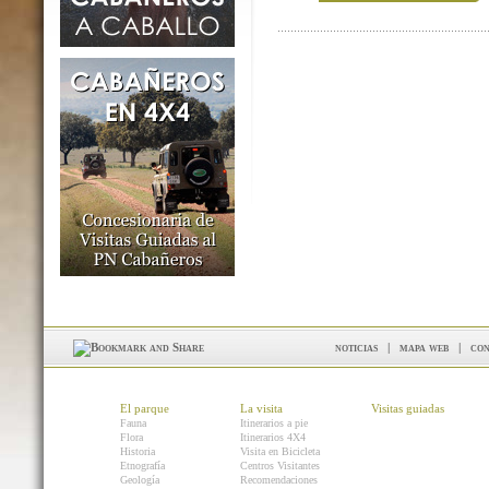
noticias
|
mapa web
|
con
El parque
La visita
Visitas guiadas
Fauna
Itinerarios a pie
Flora
Itinerarios 4X4
Historia
Visita en Bicicleta
Etnografía
Centros Visitantes
Geología
Recomendaciones