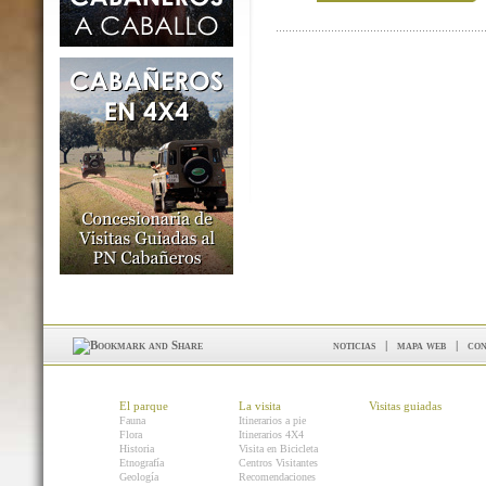
noticias
|
mapa web
|
con
El parque
La visita
Visitas guiadas
Fauna
Itinerarios a pie
Flora
Itinerarios 4X4
Historia
Visita en Bicicleta
Etnografía
Centros Visitantes
Geología
Recomendaciones