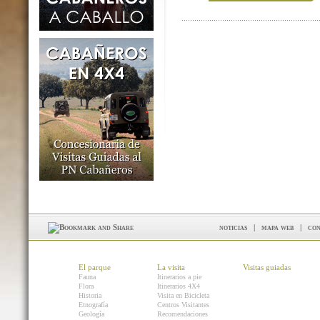
noticias
|
mapa web
|
con
El parque
La visita
Visitas guiadas
Fauna
Itinerarios a pie
Flora
Itinerarios 4X4
Historia
Visita en Bicicleta
Etnografía
Centros Visitantes
Geología
Recomendaciones