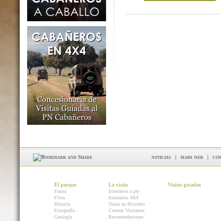
noticias
|
mapa web
|
con
El parque
La visita
Visitas guiadas
Fauna
Itinerarios a pie
Flora
Itinerarios 4X4
Historia
Visita en Bicicleta
Etnografía
Centros Visitantes
Geología
Recomendaciones