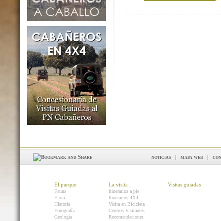
noticias
|
mapa web
|
con
El parque
La visita
Visitas guiadas
Fauna
Itinerarios a pie
Flora
Itinerarios 4X4
Historia
Visita en Bicicleta
Etnografía
Centros Visitantes
Geología
Recomendaciones