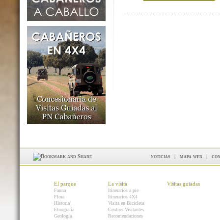
noticias
|
mapa web
|
con
El parque
La visita
Visitas guiadas
Fauna
Itinerarios a pie
Flora
Itinerarios 4X4
Historia
Visita en Bicicleta
Etnografía
Centros Visitantes
Geología
Recomendaciones