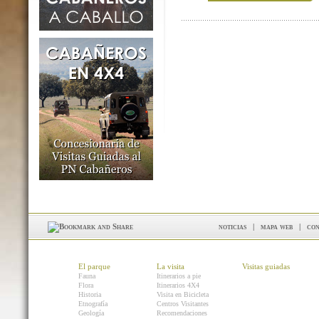
noticias
|
mapa web
|
con
El parque
La visita
Visitas guiadas
Fauna
Itinerarios a pie
Flora
Itinerarios 4X4
Historia
Visita en Bicicleta
Etnografía
Centros Visitantes
Geología
Recomendaciones