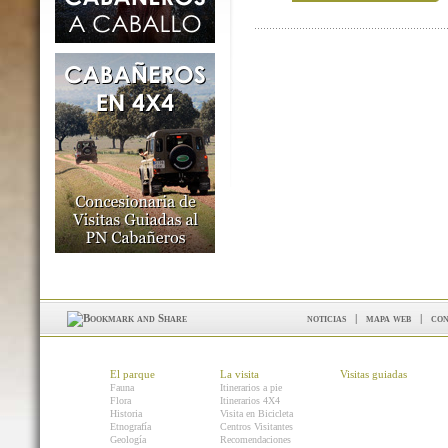
noticias
|
mapa web
|
con
El parque
La visita
Visitas guiadas
Fauna
Itinerarios a pie
Flora
Itinerarios 4X4
Historia
Visita en Bicicleta
Etnografía
Centros Visitantes
Geología
Recomendaciones