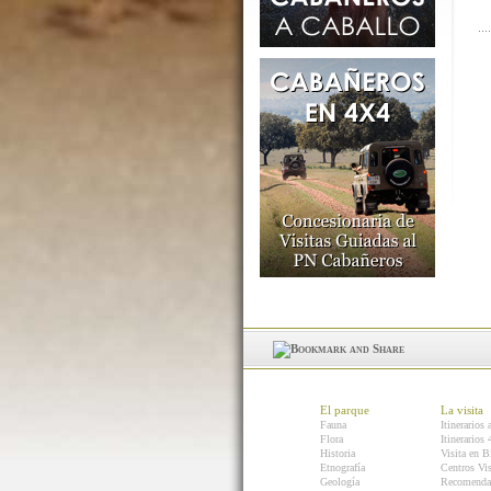
El parque
La visita
Fauna
Itinerarios 
Flora
Itinerarios
Historia
Visita en B
Etnografía
Centros Vis
Geología
Recomenda