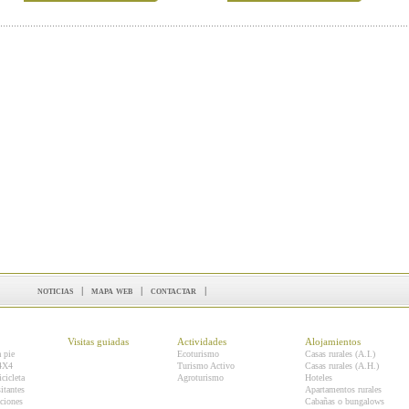
noticias
|
mapa web
|
contactar
|
Visitas guiadas
Actividades
Alojamientos
a pie
Ecoturismo
Casas rurales (A.I.)
 4X4
Turismo Activo
Casas rurales (A.H.)
icicleta
Agroturismo
Hoteles
itantes
Apartamentos rurales
ciones
Cabañas o bungalows