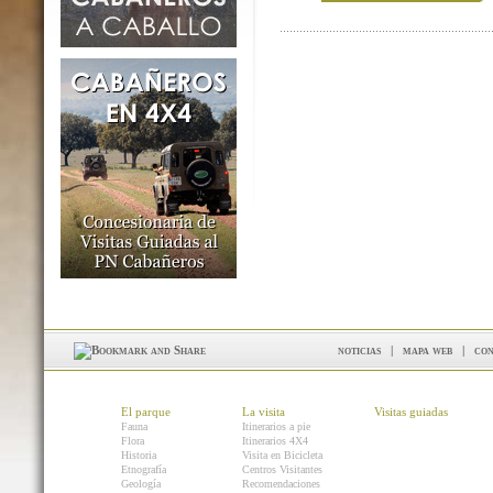
noticias
|
mapa web
|
con
El parque
La visita
Visitas guiadas
Fauna
Itinerarios a pie
Flora
Itinerarios 4X4
Historia
Visita en Bicicleta
Etnografía
Centros Visitantes
Geología
Recomendaciones